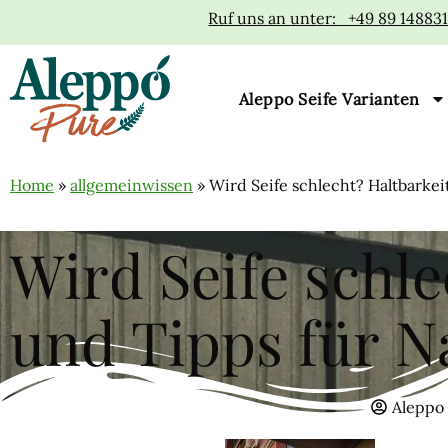
Ruf uns an unter: +49 89 14883
Aleppo Seife Varianten
Home
»
allgemeinwissen
»
Wird Seife schlecht? Haltbarkei
Wird Seife schl
und Tipps für N
Aleppo