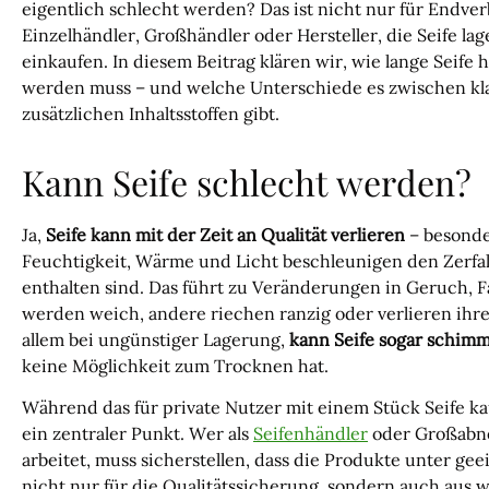
eigentlich schlecht werden? Das ist nicht nur für Endve
Einzelhändler, Großhändler oder Hersteller, die Seife l
einkaufen. In diesem Beitrag klären wir, wie lange Seife 
werden muss – und welche Unterschiede es zwischen kla
zusätzlichen Inhaltsstoffen gibt.
Kann Seife schlecht werden?
Ja,
Seife kann mit der Zeit an Qualität verlieren
– besonder
Feuchtigkeit, Wärme und Licht beschleunigen den Zerfall 
enthalten sind. Das führt zu Veränderungen in Geruch, 
werden weich, andere riechen ranzig oder verlieren ihren
allem bei ungünstiger Lagerung,
kann Seife sogar schim
keine Möglichkeit zum Trocknen hat.
Während das für private Nutzer mit einem Stück Seife kau
ein zentraler Punkt. Wer als
Seifenhändler
oder Großabne
arbeitet, muss sicherstellen, dass die Produkte unter g
nicht nur für die Qualitätssicherung, sondern auch aus wi