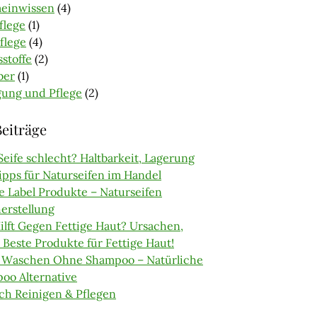
meinwissen
(4)
flege
(1)
flege
(4)
sstoffe
(2)
ber
(1)
gung und Pflege
(2)
eiträge
eife schlecht? Haltbarkeit, Lagerung
ipps für Naturseifen im Handel
e Label Produkte – Naturseifen
erstellung
ilft Gegen Fettige Haut? Ursachen,
 Beste Produkte für Fettige Haut!
 Waschen Ohne Shampoo – Natürliche
oo Alternative
ch Reinigen & Pflegen