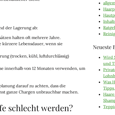
allge
Haarp
Hautp
Inhalt
Ratge
und der Lagerung ab:
Reini
ätzen halten oft mehrere Jahre.
ne kürzere Lebensdauer, wenn sie
Neueste B
ung (trocken, kühl, luftdurchlässig)
Wird S
und T
ise innerhalb von 12 Monaten verwenden, um
Privat
Lohnh
Was H
rplanung darauf zu achten, dass die
Tipps,
onst ganze Chargen unbrauchbar machen.
Haare
Shamp
ife schlecht werden?
Teppi