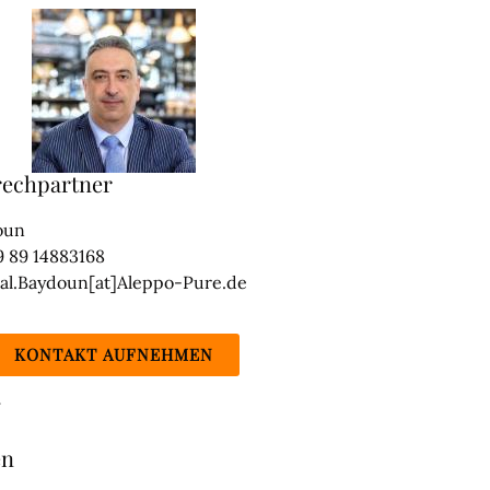
rechpartner
oun
9 89 14883168
mal.Baydoun[at]Aleppo-Pure.de
KONTAKT AUFNEHMEN
en