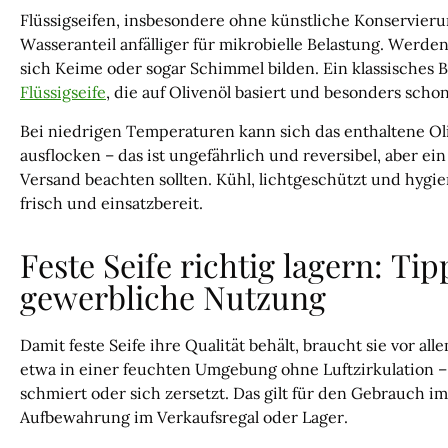
Flüssigseifen, insbesondere ohne künstliche Konservieru
Wasseranteil anfälliger für mikrobielle Belastung. Werde
sich Keime oder sogar Schimmel bilden. Ein klassisches 
Flüssigseife
, die auf Olivenöl basiert und besonders schon
Bei niedrigen Temperaturen kann sich das enthaltene O
ausflocken – das ist ungefährlich und reversibel, aber e
Versand beachten sollten. Kühl, lichtgeschützt und hygieni
frisch und einsatzbereit.
Feste Seife richtig lagern: Ti
gewerbliche Nutzung
Damit feste Seife ihre Qualität behält, braucht sie vor all
etwa in einer feuchten Umgebung ohne Luftzirkulation – f
schmiert oder sich zersetzt. Das gilt für den Gebrauch 
Aufbewahrung im Verkaufsregal oder Lager.