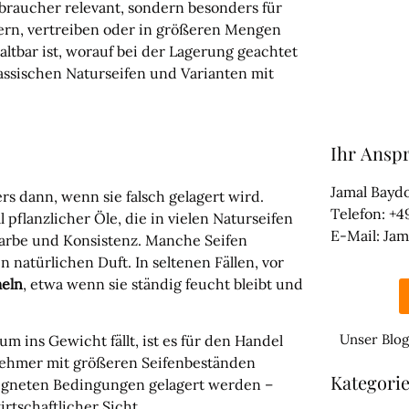
rbraucher relevant, sondern besonders für
agern, vertreiben oder in größeren Mengen
haltbar ist, worauf bei der Lagerung geachtet
ssischen Naturseifen und Varianten mit
Ihr Ansp
Jamal Bayd
s dann, wenn sie falsch gelagert wird.
Telefon: +4
pflanzlicher Öle, die in vielen Naturseifen
E-Mail: Ja
Farbe und Konsistenz. Manche Seifen
 natürlichen Duft. In seltenen Fällen, vor
meln
, etwa wenn sie ständig feucht bleibt und
Unser Blog
m ins Gewicht fällt, ist es für den Handel
hmer mit größeren Seifenbeständen
Kategori
eeigneten Bedingungen gelagert werden –
rtschaftlicher Sicht.