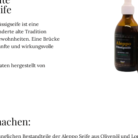
ife
ssigseife ist eine
derte alte Tradition
ewohnheiten. Eine Brücke
anfte und wirkungsvolle
aten hergestellt von
machen:
rünglichen Bestandteile der Aleppo Seife aus Olivenöl und 