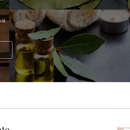
röl
!
hte